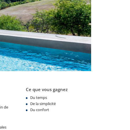
Ce que vous gagnez
Du temps
De la simplicité
in de
Du confort
ales